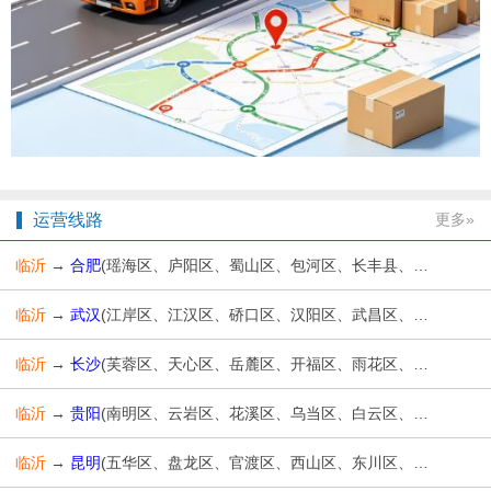
运营线路
更多»
临沂
→
合肥
(瑶海区、庐阳区、蜀山区、包河区、长丰县、肥东县、肥西县、庐江县、巢湖市、高新技术开发区、经济技术开发区)
临沂
→
武汉
(江岸区、江汉区、硚口区、汉阳区、武昌区、青山区、洪山区、东西湖区、汉南区、蔡甸区、江夏区、黄陂区、新洲区)
临沂
→
长沙
(芙蓉区、天心区、岳麓区、开福区、雨花区、望城区、长沙县、浏阳市、宁乡市)
临沂
→
贵阳
(南明区、云岩区、花溪区、乌当区、白云区、观山湖区、开阳县、息烽县、修文县、清镇市)
临沂
→
昆明
(五华区、盘龙区、官渡区、西山区、东川区、呈贡区、晋宁区、富民县、宜良县、石林彝族自治县、嵩明县、禄劝彝族苗族自治县、寻甸回族彝族自治县、安宁市)