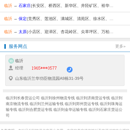
临沂
→
石家庄
(长安区、桥西区、新华区、井陉矿区、裕华区、藁城区、鹿泉区、栾城区、井陉县、正定县、行唐县、灵寿县、高邑县、深泽县、赞皇县、无极县、平山县、元氏县、赵县、辛集市、晋州市、新乐市)
临沂
→
保定
(竞秀区、莲池区、满城区、清苑区、徐水区、涞水县、阜平县、定兴县、唐县、高阳县、容城县、涞源县、望都县、安新县、易县、曲阳县、蠡县、顺平县、博野县、雄县、涿州市、定州市、安国市、高碑店市)
临沂
→
太原
(小店区、迎泽区、杏花岭区、尖草坪区、万柏林区、晋源区、清徐县、阳曲县、娄烦县、古交市)
服务网点
更多»
临沂
经理
山东临沂兰华功臣物流园A9栋31-39号
临沂到长春货运公司
临沂到徐州物流专线
临沂到济南货运专线
临沂到
南京物流专线
临沂到兰州运输专线
临沂到郑州货运专线
临沂到珠海运
输专线
临沂到合肥货运专线
临沂到金华运输专线
临沂到石家庄货运公
司